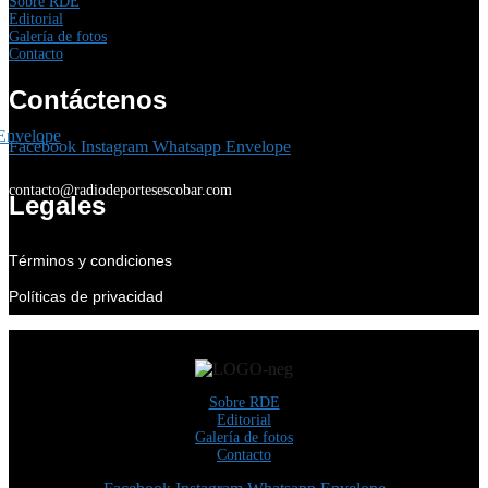
Sobre RDE
Editorial
Galería de fotos
Contacto
Contáctenos
Envelope
Facebook
Instagram
Whatsapp
Envelope
contacto@radiodeportesescobar.com
Legales
Términos y condiciones
Políticas de privacidad
Sobre RDE
Editorial
Galería de fotos
Contacto