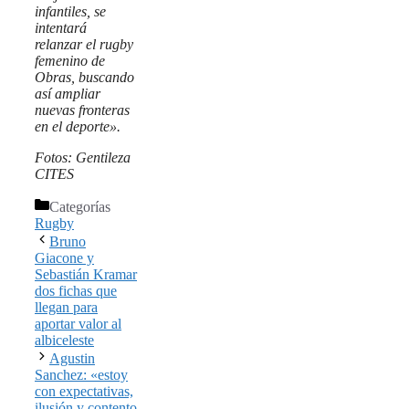
infantiles, se
intentará
relanzar el rugby
femenino de
Obras, buscando
así ampliar
nuevas fronteras
en el deporte».
Fotos: Gentileza
CITES
Categorías
Rugby
Bruno
Giacone y
Sebastián Kramar
dos fichas que
llegan para
aportar valor al
albiceleste
Agustin
Sanchez: «estoy
con expectativas,
ilusión y contento