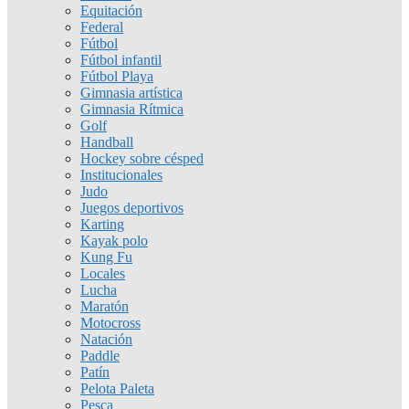
Equitación
Federal
Fútbol
Fútbol infantil
Fútbol Playa
Gimnasia artística
Gimnasia Rítmica
Golf
Handball
Hockey sobre césped
Institucionales
Judo
Juegos deportivos
Karting
Kayak polo
Kung Fu
Locales
Lucha
Maratón
Motocross
Natación
Paddle
Patín
Pelota Paleta
Pesca