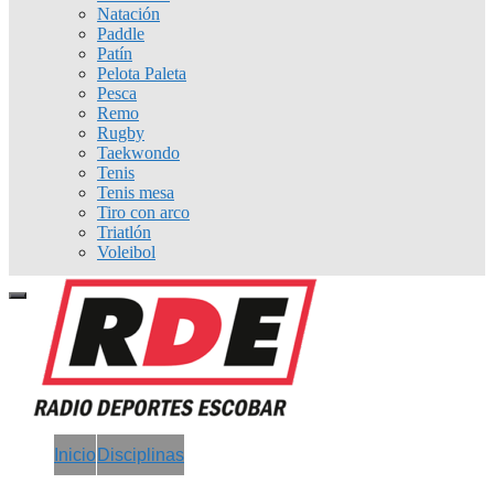
Natación
Paddle
Patín
Pelota Paleta
Pesca
Remo
Rugby
Taekwondo
Tenis
Tenis mesa
Tiro con arco
Triatlón
Voleibol
Inicio
Disciplinas