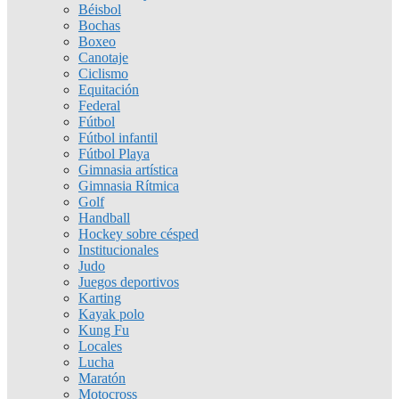
Béisbol
Bochas
Boxeo
Canotaje
Ciclismo
Equitación
Federal
Fútbol
Fútbol infantil
Fútbol Playa
Gimnasia artística
Gimnasia Rítmica
Golf
Handball
Hockey sobre césped
Institucionales
Judo
Juegos deportivos
Karting
Kayak polo
Kung Fu
Locales
Lucha
Maratón
Motocross