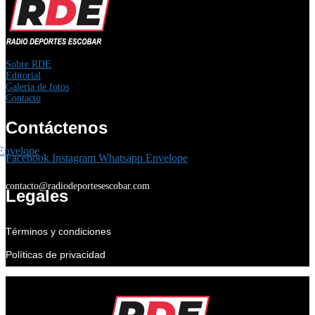
Sobre RDE
Editorial
Galería de fotos
Contacto
Contáctenos
Envelope
Facebook
Instagram
Whatsapp
Envelope
contacto@radiodeportesescobar.com
Legales
Términos y condiciones
Políticas de privacidad