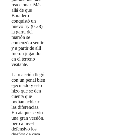
reaccionar. Más
allá de que
Baradero
conquistó un
nuevo try (0-28)
la garra del
marrón se
comenzó a sentir
y a partir de allí
fueron jugando
en el terreno
visitante.
La reacción llegó
con un penal bien
ejecutado y esto
hizo que se den
cuenta que
podían achicar
las diferencias.
En ataque se vio
una gran versión,
pero a nivel
defensivo los
dueños de casa