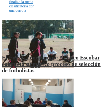
finalizo la rueda
clasificatoria con
una derrota
El Fucsia tiene equipo: Atlético Escobar
completó su masivo proceso de selección
de futbolistas