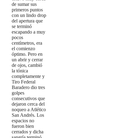
de sumar sus
primeros puntos
con un lindo drop
del apertura que
se terminó
escapando a muy
pocos
centímetros, era
el comienzo
óptimo. Pero en
un abrir y cerrar
de ojos, cambió
la tónica
completamente y
Tiro Federal
Baradero dio tres
golpes
consecutivos que
dejaron cerca del
noqueo a Atlético
San Andrés. Los
espacios no
fueron bien
cerrados y dicha
sangría terminó