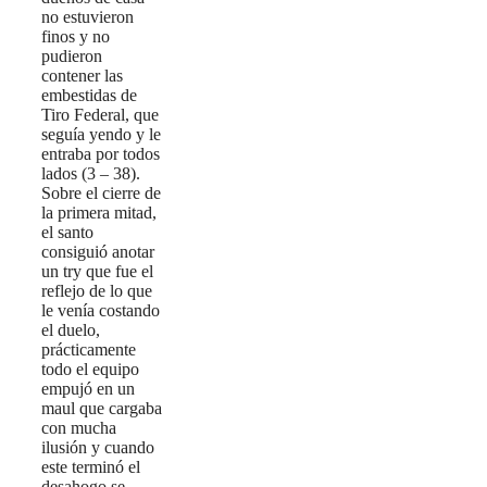
no estuvieron
finos y no
pudieron
contener las
embestidas de
Tiro Federal, que
seguía yendo y le
entraba por todos
lados (3 – 38).
Sobre el cierre de
la primera mitad,
el santo
consiguió anotar
un try que fue el
reflejo de lo que
le venía costando
el duelo,
prácticamente
todo el equipo
empujó en un
maul que cargaba
con mucha
ilusión y cuando
este terminó el
desahogo se