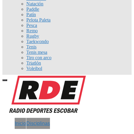
Natación
Paddle
Patín
Pelota Paleta
Pesca
Remo
Rugby
Taekwondo
Tenis
Tenis mesa
Tiro con arco
Triatlón
Voleibol
Inicio
Disciplinas