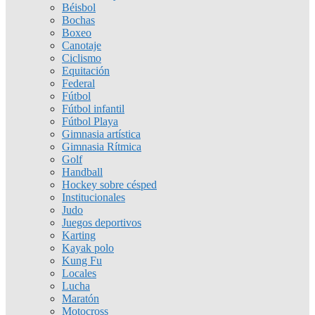
Béisbol
Bochas
Boxeo
Canotaje
Ciclismo
Equitación
Federal
Fútbol
Fútbol infantil
Fútbol Playa
Gimnasia artística
Gimnasia Rítmica
Golf
Handball
Hockey sobre césped
Institucionales
Judo
Juegos deportivos
Karting
Kayak polo
Kung Fu
Locales
Lucha
Maratón
Motocross