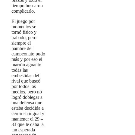
brazos y todo el
tiempo buscaron
complicarlo.
El juego por
momentos se
tornó físico y
trabado, pero
siempre el
hambre del
campeonato pudo
más y por eso el
marrón aguantó
todas las
embestidas del
rival que buscó
por todos los
medios, pero no
logró doblegar a
una defensa que
estaba decidida a
cerrar su ingoal y
mantener el 29 –
33 que le daba la
tan esperada