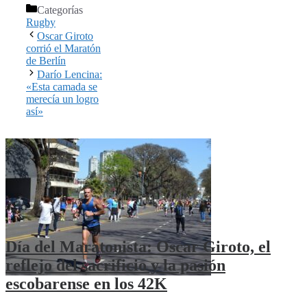
Categorías
Rugby
Oscar Giroto
corrió el Maratón
de Berlín
Darío Lencina:
«Esta camada se
merecía un logro
así»
Día del Maratonista: Oscar Giroto, el
reflejo del sacrificio y la pasión
escobarense en los 42K